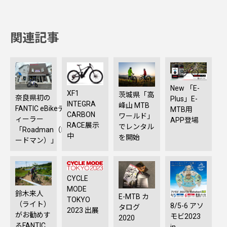
関連記事
New 「E-
XF1
茨城県「高
奈良県初の
Plus」E-
INTEGRA
峰山 MTB
FANTIC eBikeデ
MTB用
CARBON
ワールド」
ィーラー
APP登場
RACE展示
でレンタル
「Roadman（ロ
中
を開始
ードマン）」
CYCLE
MODE
鈴木来人
E-MTB カ
TOKYO
（ライト）
8/5-6 アソ
タログ
2023 出展
がお勧めす
モビ2023
2020
るFANTIC
in