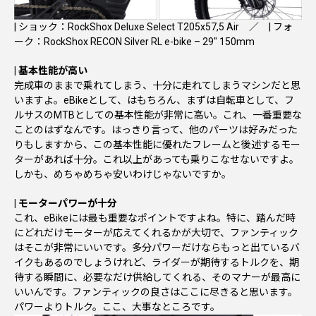
| ショック：RockShox Deluxe Select T205x57,5 Air ／ | フォ
ーク：RockShox RECON Silver RL e-bike – 29″ 150mm
| 基本性能が高い
完成車のままで乗れてしまう、十分に走れてしまうマシンだと思
いますよ。eBikeとして、はもちろん、まずは自転車として、フ
ルサスのMTBとしての基本性能が非常に高い。これ、一番重要な
ことのはずなんです。はっきり言って、他のパーツは好みだった
りもしますから、この基本性能に優れたフレームと後述するモー
ターがあれば十分。これ以上があっても乗りこなせないですよ。
しかも、めちゃめちゃ安いわけじゃないですか。
| モーターパワーが十分
これ、eBikeには最も重要なポイントですよね。特に、踏んだ時
にどれだけモーターが応えてくれるかが大切で、ファンティック
はそこが非常にいいです。多分パワーだけならもっと出ているバ
イクもあるのでしょうけれど、ライダーが期待するトルクを、期
待する瞬間に、必要なだけ供給してくれる、そのマナーが最高に
いいんです。ファンティックの良さはここに尽きると思います。
パワーよりトルク。ここ、大事なところです。