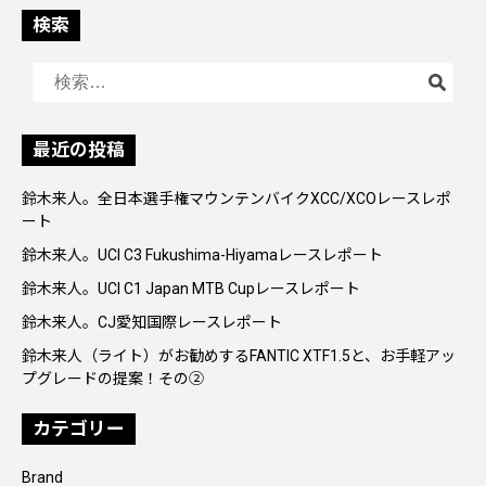
ビ
検索
ゲ
検
ー
索:
シ
最近の投稿
ョ
鈴木来人。全日本選手権マウンテンバイクXCC/XCOレースレポ
ン
ート
鈴木来人。UCI C3 Fukushima-Hiyamaレースレポート
鈴木来人。UCI C1 Japan MTB Cupレースレポート
鈴木来人。CJ愛知国際レースレポート
鈴木来人（ライト）がお勧めするFANTIC XTF1.5と、お手軽アッ
プグレードの提案！その②
カテゴリー
Brand